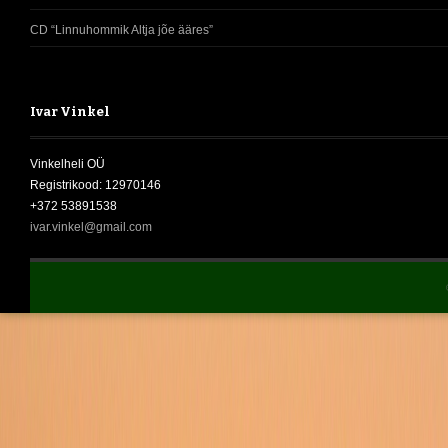
CD “Linnuhommik Altja jõe ääres”
Ivar Vinkel
Vinkelheli OÜ
Registrikood: 12970146
+372 53891538
ivar.vinkel@gmail.com