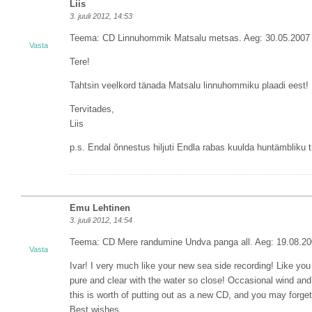
Liis
3. juuli 2012, 14:53
Teema: CD Linnuhommik Matsalu metsas. Aeg: 30.05.2007 
Vasta
Tere!
Tahtsin veelkord tänada Matsalu linnuhommiku plaadi eest
Tervitades,
Liis
p.s. Endal õnnestus hiljuti Endla rabas kuulda huntämbliku 
Emu Lehtinen
3. juuli 2012, 14:54
Teema: CD Mere randumine Undva panga all. Aeg: 19.08.20
Vasta
Ivar! I very much like your new sea side recording! Like you 
pure and clear with the water so close! Occasional wind and 
this is worth of putting out as a new CD, and you may forget 
Best wishes