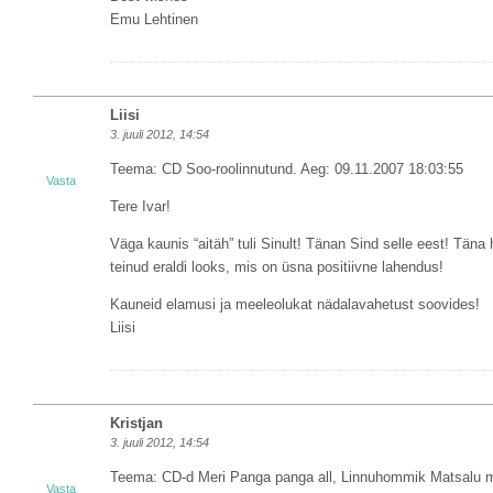
Emu Lehtinen
Liisi
3. juuli 2012, 14:54
Teema: CD Soo-roolinnutund. Aeg: 09.11.2007 18:03:55
Vasta
Tere Ivar!
Väga kaunis “aitäh” tuli Sinult! Tänan Sind selle eest! Tän
teinud eraldi looks, mis on üsna positiivne lahendus!
Kauneid elamusi ja meeleolukat nädalavahetust soovides!
Liisi
Kristjan
3. juuli 2012, 14:54
Teema: CD-d Meri Panga panga all, Linnuhommik Matsalu me
Vasta