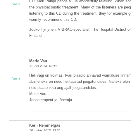
CD “Meri Panga panga all” is wonderfully relaxing. When som
Vasta
the physioacoustic treatment. Many of the listeners are pe
listening to this CD during the treatment, they for exampl
warmly recommend this CD.
Jouko Hynynen, VIBRAC-specialist, The Hospital District of
Finland
Merle Vau
31. okt 2014, 10:38
Heli vägi on võimas. Ivari plaadid annavad võimaluse linn
Vasta
abimeheks on need helitaustad joogatundides. Näiteks olen 
neid plaate ikka aeg ajalt joogatundides.
Merle Vau
Joogaterapeut ja -õpetaja
Kerli Remmelgas
16. märts 2015, 13:20