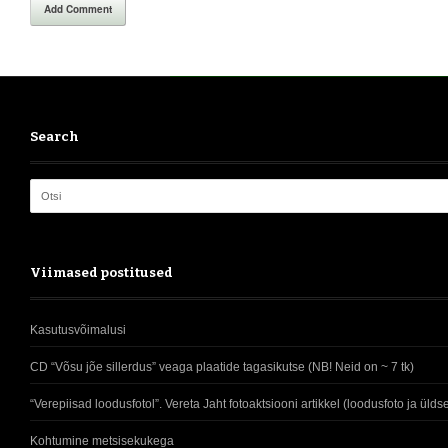
Add Comment
Search
Viimased postitused
Kasutusvõimalusi
CD “Võsu jõe sillerdus” veaga plaatide tagasikutse (NB! Neid on ~ 7 tk)
“Verepiisad loodusfotol”. Vereta Jaht fotoaktsiooni artikkel (loodusfoto ja üld
Kohtumine metsisekukega