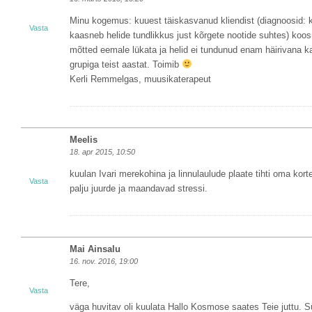
Minu kogemus: kuuest täiskasvanud kliendist (diagnoosid: kõ
Vasta
kaasneb helide tundlikkus just kõrgete nootide suhtes) koo
mõtted eemale lükata ja helid ei tundunud enam häirivana ka
grupiga teist aastat. Toimib
Kerli Remmelgas, muusikaterapeut
Meelis
18. apr 2015, 10:50
kuulan Ivari merekohina ja linnulaulude plaate tihti oma korter
Vasta
palju juurde ja maandavad stressi.
Mai Ainsalu
16. nov. 2016, 19:00
Tere,
Vasta
väga huvitav oli kuulata Hallo Kosmose saates Teie juttu.