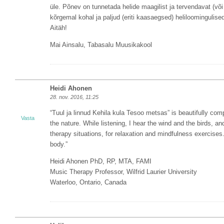
üle. Põnev on tunnetada helide maagilist ja tervendavat (võ
kõrgemal kohal ja paljud (eriti kaasaegsed) heliloominguli
Aitäh!
Mai Ainsalu, Tabasalu Muusikakool
Heidi Ahonen
28. nov. 2016, 11:25
“Tuul ja linnud Kehila kula Tesoo metsas” is beautifully co
Vasta
the nature. While listening, I hear the wind and the birds,
therapy situations, for relaxation and mindfulness exercise
body.”
Heidi Ahonen PhD, RP, MTA, FAMI
Music Therapy Professor, Wilfrid Laurier University
Waterloo, Ontario, Canada