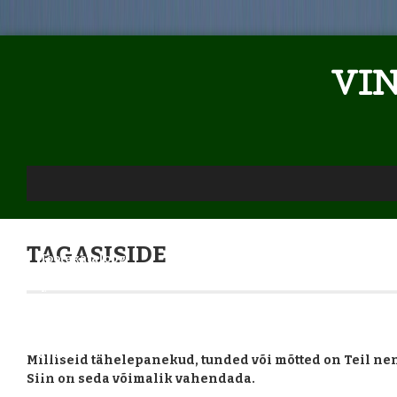
VI
TAGASISIDE
Tootekataloog
Õhk
Vesi
Ilm
Linnud
Milliseid tähelepanekud, tunded või mõtted on Teil ne
Erinev
Siin on seda võimalik vahendada.