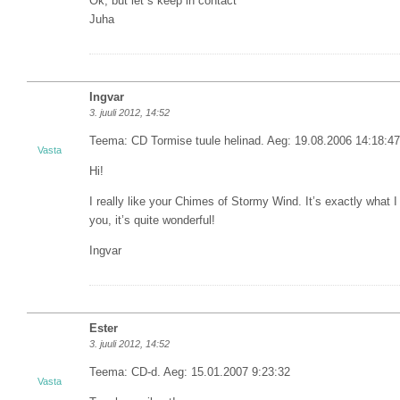
Ok, but let`s keep in contact
Juha
Ingvar
3. juuli 2012, 14:52
Teema: CD Tormise tuule helinad. Aeg: 19.08.2006 14:18:47
Vasta
Hi!
I really like your Chimes of Stormy Wind. It’s exactly what
you, it’s quite wonderful!
Ingvar
Ester
3. juuli 2012, 14:52
Teema: CD-d. Aeg: 15.01.2007 9:23:32
Vasta