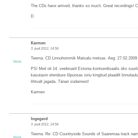
The CDs have arrived, thanks so much. Great recordings! 
D
Karmen
3. juuli 2012, 14:56
Teema: CD Linnuhommik Matsalu metsas. Aeg: 27.02.2009 
Vasta
PS! Meil oli 14. veebruaril Estonia kontserdisaalis üks suur
kasutasin etenduse lõpuosas sinu kingitud plaadilt linnulau
lihtsalt jagada. Tänan südamest!
Karmen
Ingegerd
3. juuli 2012, 14:56
Teema: Re: CD Countryside Sounds of Saaremaa track nam
Vasta