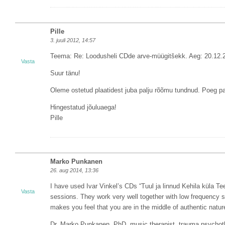
Pille
3. juuli 2012, 14:57
Teema: Re: Loodusheli CDde arve-müügitšekk. Aeg: 20.12.
Vasta
Suur tänu!
Oleme ostetud plaatidest juba palju rõõmu tundnud. Poeg p
Hingestatud jõuluaega!
Pille
Marko Punkanen
26. aug 2014, 13:36
I have used Ivar Vinkel’s CDs “Tuul ja linnud Kehila küla T
Vasta
sessions. They work very well together with low frequency si
makes you feel that you are in the middle of authentic natu
Dr. Marko Punkanen, PhD, music therapist, trauma psychot