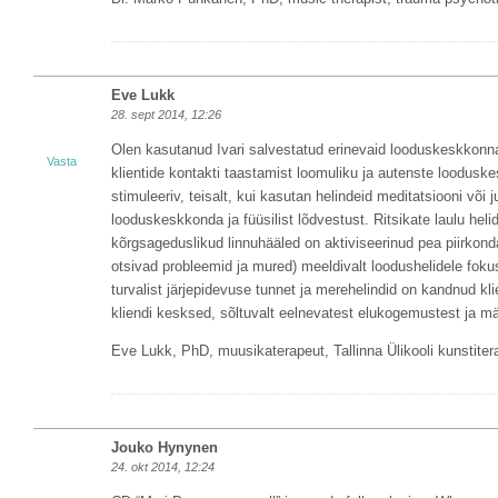
Eve Lukk
28. sept 2014, 12:26
Olen kasutanud Ivari salvestatud erinevaid looduskeskkonna
Vasta
klientide kontakti taastamist loomuliku ja autenste loodus
stimuleeriv, teisalt, kui kasutan helindeid meditatsiooni või
looduskeskkonda ja füüsilist lõdvestust. Ritsikate laulu hel
kõrgsageduslikud linnuhääled on aktiviseerinud pea piirkon
otsivad probleemid ja mured) meeldivalt loodushelidele foku
turvalist järjepidevuse tunnet ja merehelindid on kandnud kl
kliendi kesksed, sõltuvalt eelnevatest elukogemustest ja mä
Eve Lukk, PhD, muusikaterapeut, Tallinna Ülikooli kunstite
Jouko Hynynen
24. okt 2014, 12:24