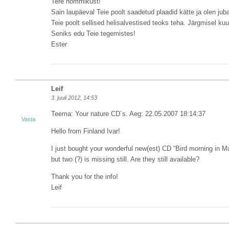
Tere hommikust!
Sain laupäeval Teie poolt saadetud plaadid kätte ja olen jub
Teie poolt sellised helisalvestised teoks teha. Järgmisel ku
Seniks edu Teie tegemistes!
Ester
Leif
3. juuli 2012, 14:53
Teema: Your nature CD´s. Aeg: 22.05.2007 18:14:37
Vasta
Hello from Finland Ivar!
I just bought your wonderful new(est) CD “Bird morning in Ma
but two (?) is missing still. Are they still available?
Thank you for the info!
Leif