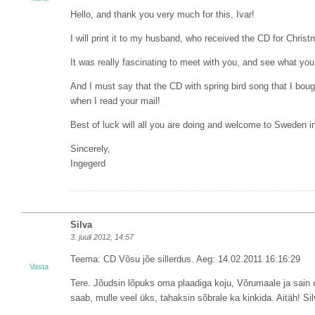
Hello, and thank you very much for this, Ivar!
I will print it to my husband, who received the CD for Chris
It was really fascinating to meet with you, and see what you
And I must say that the CD with spring bird song that I bought 
when I read your mail!
Best of luck will all you are doing and welcome to Sweden in
Sincerely,
Ingegerd
Silva
3. juuli 2012, 14:57
Teema: CD Võsu jõe sillerdus. Aeg: 14.02.2011 16:16:29
Vasta
Tere. Jõudsin lõpuks oma plaadiga koju, Võrumaale ja sain om
saab, mulle veel üks, tahaksin sõbrale ka kinkida. Aitäh! Si