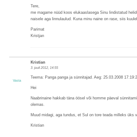
Tere,
me magame nüüd koos elukaaslasega Sinu lindistatud helide
naisele aga linnulaulud. Kuna minu naine on rase, siis kuul
Parimat
Kristjan
Kristian
3. juuli 2012, 14:55
Teema: Panga panga ja sünnitajad. Aeg: 25.03.2008 17:19:
Vasta
Hei
Naabrinaine hakkab täna öösel või homme päeval sünnitamiseg
olemas.
Muud midagi, aga tundus, et Sul on tore teada milleks üks võ
Kristian